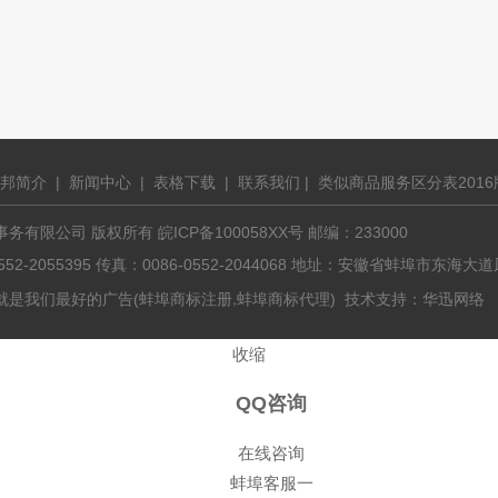
邦简介
|
新闻中心
|
表格下载
|
联系我们
|
类似商品服务区分表2016
有限公司 版权所有 皖ICP备100058XX号 邮编：233000
0552-2055395 传真：0086-0552-2044068 地址：安徽省蚌埠市东
,
就是我们最好的广告(
蚌埠商标注册
蚌埠商标代理
) 技术支持：
华迅网络
收缩
QQ咨询
在线咨询
蚌埠客服一