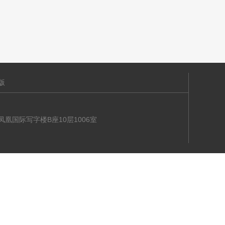
版
海大道凤凰国际写字楼B座10层1006室