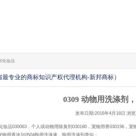
剂和化妆品
省最专业的商标知识产权代理机构-新邦商标）
0309 动物用洗涤剂
发布日期:2016年4月18日 浏览[1
妆品030063，个人或动物用除臭剂030180，宠物用香030196，宠物
.宠物用香波与0504狗用洗涤液，狗用洗涤剂类似；