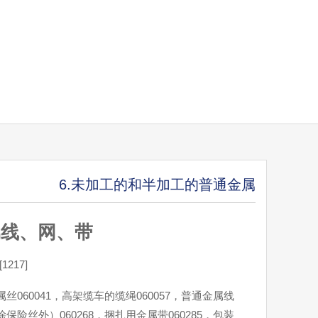
6.未加工的和半加工的普通金属
属线、网、带
217]
金属丝060041，高架缆车的缆绳060057，普通金属线
（除保险丝外）060268，捆扎用金属带060285，包装