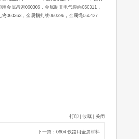
卸用金属吊索060306，金属制非电气缆绳060311，
060363，金属捆扎线060396，金属绳060427
打印
|
收藏
|
关闭
下一篇：
0604 铁路用金属材料