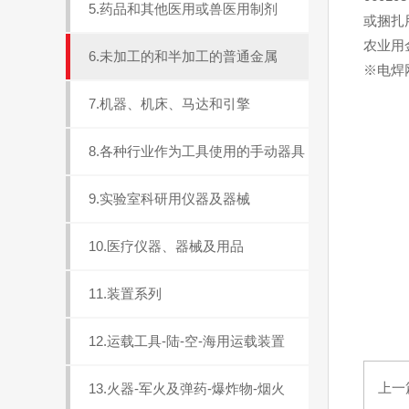
5.药品和其他医用或兽医用制剂
或捆扎用
农业用金
6.未加工的和半加工的普通金属
※电焊网
7.机器、机床、马达和引擎
8.各种行业作为工具使用的手动器具
9.实验室科研用仪器及器械
10.医疗仪器、器械及用品
11.装置系列
12.运载工具-陆-空-海用运载装置
上一
13.火器-军火及弹药-爆炸物-烟火