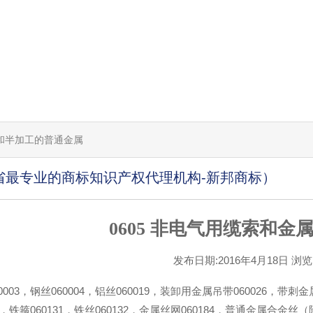
工的和半加工的普通金属
省最专业的商标知识产权代理机构-新邦商标）
0605 非电气用缆索和金
发布日期:2016年4月18日 浏览[1
0003，钢丝060004，铝丝060019，装卸用金属吊带060026，带刺
08，铁箍060131，铁丝060132，金属丝网060184，普通金属合金丝