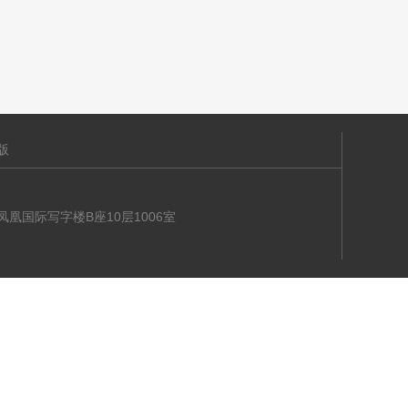
版
海大道凤凰国际写字楼B座10层1006室