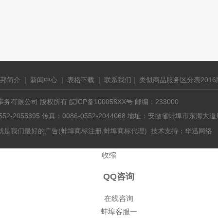
邦简介
|
新闻中心
|
表格下载
|
联系我们
|
类似商品服务区分表2016
有限公司 版权所有 皖ICP备100058XX号 邮编：233000
0552-2055395 传真：0086-0552-2044068 地址：安徽省蚌埠市东
,
就是我们最好的广告(
蚌埠商标注册
蚌埠商标代理
) 技术支持：
华迅网络
收缩
QQ咨询
在线咨询
蚌埠客服一