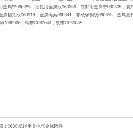
金属带060285，捆扎用金属线060286，装卸用金属带060305，装
属捆扎线060319，金属绳索060341，非绝缘铜线060353，金属捆扎物
C060020，钢带C060044，铁带C060045
篇：
0606 缆绳用非电气金属附件