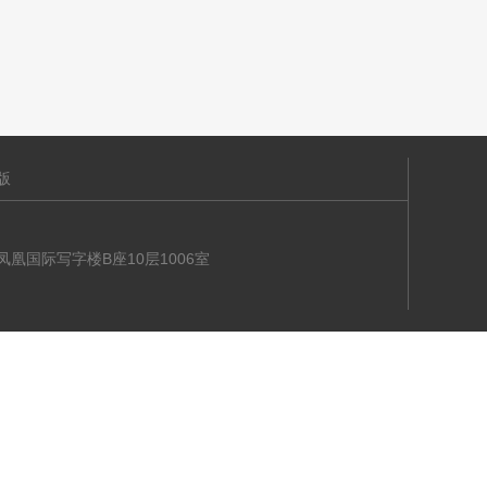
版
海大道凤凰国际写字楼B座10层1006室