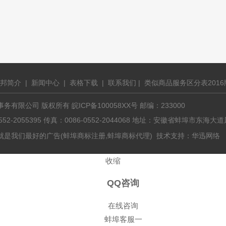
邦简介
|
新闻中心
|
表格下载
|
联系我们
|
类似商品服务区分表2016
有限公司 版权所有 皖ICP备100058XX号 邮编：233000
0552-2055395 传真：0086-0552-2044068 地址：安徽省蚌埠市东
,
就是我们最好的广告(
蚌埠商标注册
蚌埠商标代理
) 技术支持：
华迅网络
收缩
QQ咨询
在线咨询
蚌埠客服一