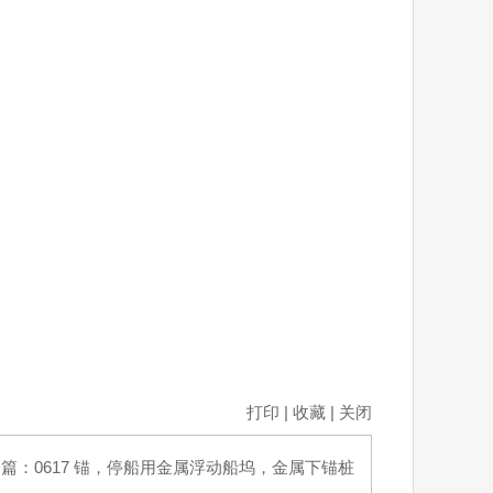
打印
|
收藏
|
关闭
一篇：
0617 锚，停船用金属浮动船坞，金属下锚桩