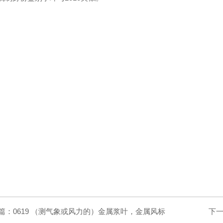
篇：
0619 （测气象或风力的）金属浆叶，金属风标
下