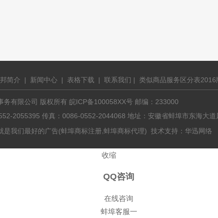
邦简介
|
新闻中心
|
表格下载
|
联系我们
|
类似商品服务区分表2016
有限公司 版权所有 皖ICP备100058XX号 邮编：233000
0552-2055395 传真：0086-0552-2044068 地址：安徽省蚌埠市东
,
就是我们最好的广告(
蚌埠商标注册
蚌埠商标代理
) 技术支持：
华迅网络
收缩
QQ咨询
在线咨询
蚌埠客服一