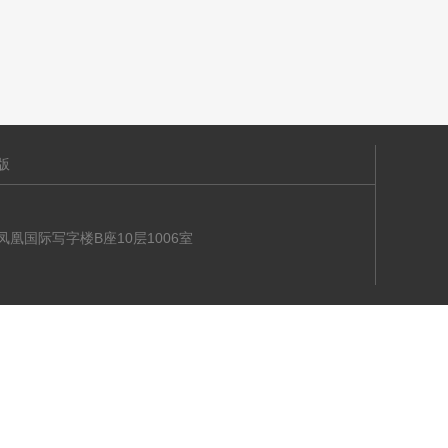
版
海大道凤凰国际写字楼B座10层1006室