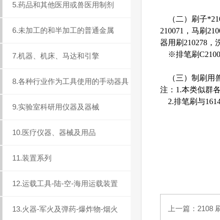
5.药品和其他医用或兽医用制剂
（二）刷子*2100
6.未加工的和半加工的普通金属
210071，马刷2
器用刷210278，洗
※排笔刷C2100
7.机器、机床、马达和引擎
（三）制刷用兽毛21
8.各种行业作为工具使用的手动器具
注：1.本类似群
2.排笔刷与16
9.实验室科研用仪器及器械
10.医疗仪器、器械及用品
11.装置系列
12.运载工具-陆-空-海用运载装置
上一篇：
2108
13.火器-军火及弹药-爆炸物-烟火