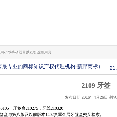
和厨房用小型手动器具以及盥洗室用具
省最专业的商标知识产权代理机构-新邦商标）
2
2109 牙签
发布日期:2016年4月26日 浏览[1
0105，牙签盒210275，牙线210320
签盒与第八版及以前版本1402贵重金属牙签盒交叉检索。