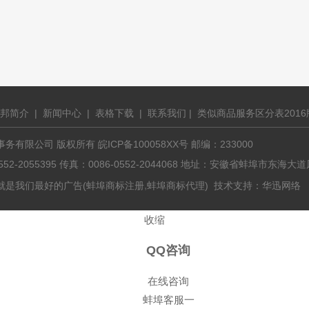
邦简介
|
新闻中心
|
表格下载
|
联系我们
|
类似商品服务区分表2016
有限公司 版权所有 皖ICP备100058XX号 邮编：233000
0552-2055395 传真：0086-0552-2044068 地址：安徽省蚌埠市东
,
就是我们最好的广告(
蚌埠商标注册
蚌埠商标代理
) 技术支持：
华迅网络
收缩
QQ咨询
在线咨询
蚌埠客服一