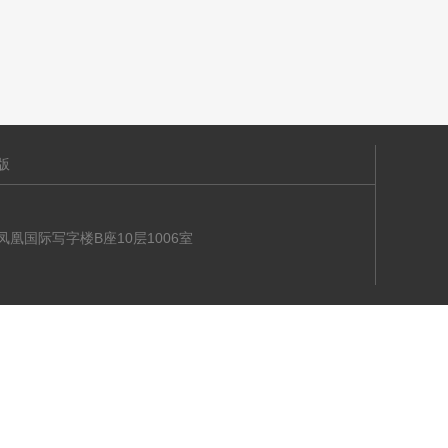
版
海大道凤凰国际写字楼B座10层1006室