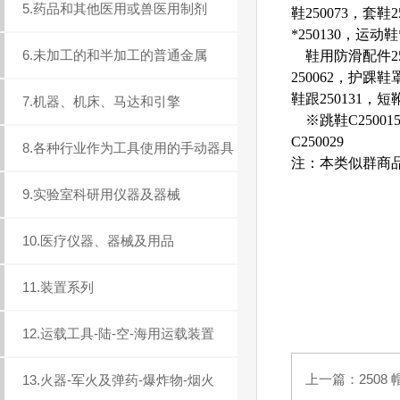
5.药品和其他医用或兽医用制剂
鞋250073，套鞋
*250130，运动鞋
6.未加工的和半加工的普通金属
鞋用防滑配件2500
250062，护踝鞋
鞋跟250131，短靴 
7.机器、机床、马达和引擎
※跳鞋C25001
C250029
8.各种行业作为工具使用的手动器具
注：本类似群商品
9.实验室科研用仪器及器械
10.医疗仪器、器械及用品
11.装置系列
12.运载工具-陆-空-海用运载装置
上一篇：
2508 
13.火器-军火及弹药-爆炸物-烟火