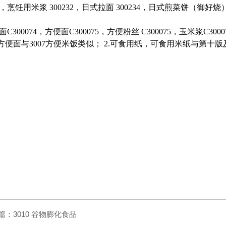
22，烹饪用米浆 300232，日式拉面 300234，日式煎菜饼（御好烧
300074，方便面C300075，方便粉丝 C300075，玉米浆C30007
.方便面与3007方便米饭类似； 2.可食用纸，可食用米纸与第十版
篇：
3010 谷物膨化食品