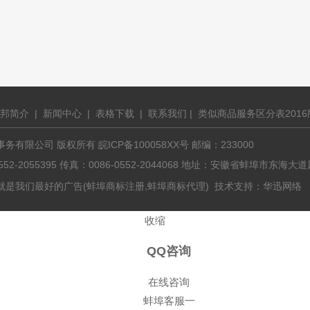
邦简介
|
新闻中心
|
表格下载
|
联系我们
|
类似商品服务区分表2016
有限公司 版权所有 皖ICP备100058XX号 邮编：233000
0552-2055395 传真：0086-0552-2044068 地址：安徽省蚌埠市东
,
就是我们最好的广告(
蚌埠商标注册
蚌埠商标代理
) 技术支持：
华迅网络
收缩
QQ咨询
在线咨询
蚌埠客服一