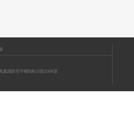
版
海大道凤凰国际写字楼B座10层1006室