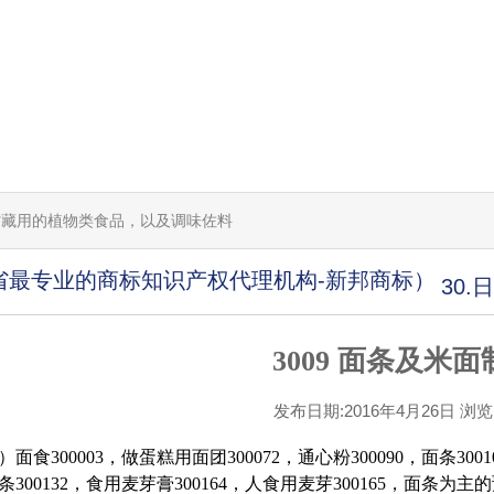
用或贮藏用的植物类食品，以及调味佐料
省最专业的商标知识产权代理机构-新邦商标）
30
3009 面条及米面
发布日期:2016年4月26日 浏览[1
面食300003，做蛋糕用面团300072，通心粉300090，面条300
300132，食用麦芽膏300164，人食用麦芽300165，面条为主的