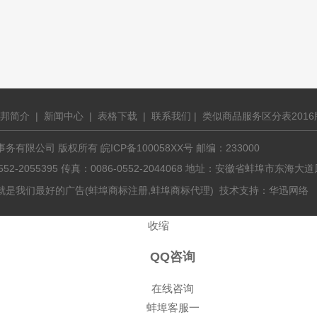
邦简介
|
新闻中心
|
表格下载
|
联系我们
|
类似商品服务区分表2016
有限公司 版权所有 皖ICP备100058XX号 邮编：233000
0552-2055395 传真：0086-0552-2044068 地址：安徽省蚌埠市东
,
就是我们最好的广告(
蚌埠商标注册
蚌埠商标代理
) 技术支持：
华迅网络
收缩
QQ咨询
在线咨询
蚌埠客服一