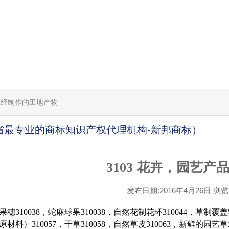
用的未经制作的田地产物
省最专业的商标知识产权代理机构-新邦商标）
3103 花卉，园艺产
发布日期:2016年4月26日 浏览[1
穗310038，蛇麻球果310038，自然花制花环310044，草制覆盖物
材料）310057，干草310058，自然草皮310063，新鲜的园艺草木