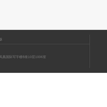
版
海大道凤凰国际写字楼B座10层1006室