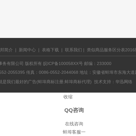
邦简介
|
新闻中心
|
表格下载
|
联系我们
|
类似商品服务区分表2016
有限公司 版权所有 皖ICP备100058XX号 邮编：233000
0552-2055395 传真：0086-0552-2044068 地址：安徽省蚌埠市东
,
就是我们最好的广告(
蚌埠商标注册
蚌埠商标代理
) 技术支持：
华迅网络
收缩
QQ咨询
在线咨询
蚌埠客服一