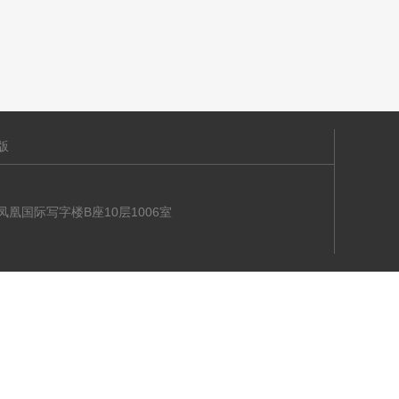
版
海大道凤凰国际写字楼B座10层1006室