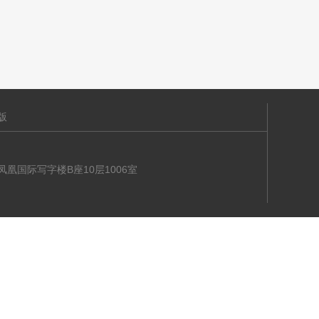
版
海大道凤凰国际写字楼B座10层1006室