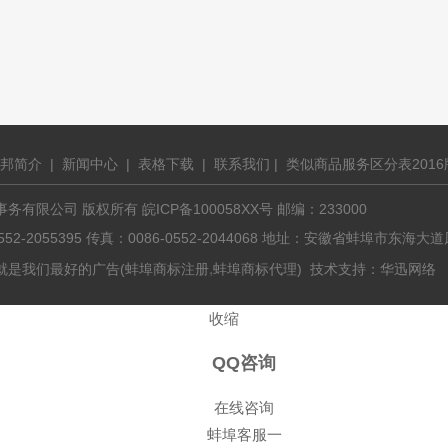
邦简介
|
新闻中心
|
表格下载
|
联系我们
|
类似商品服务区分表2016
有限公司 版权所有 皖ICP备100058XX号 邮编：233000
0552-2055395 传真：0086-0552-2044068 地址：安徽省蚌埠市东
,
就是我们最好的广告(
蚌埠商标注册
蚌埠商标代理
) 技术支持：
华迅网络
收缩
QQ咨询
在线咨询
蚌埠客服一