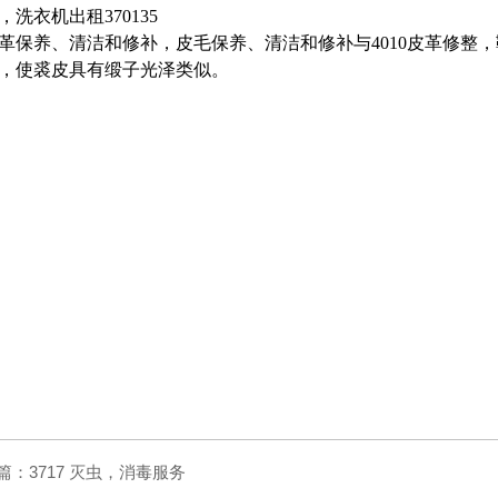
03，洗衣机出租370135
革保养、清洁和修补，皮毛保养、清洁和修补与4010皮革修整
，使裘皮具有缎子光泽类似。
篇：
3717 灭虫，消毒服务