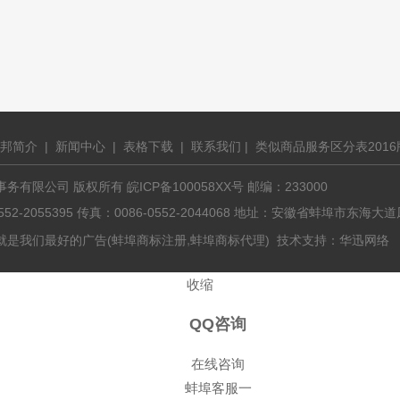
邦简介
|
新闻中心
|
表格下载
|
联系我们
|
类似商品服务区分表2016
有限公司 版权所有 皖ICP备100058XX号 邮编：233000
0552-2055395 传真：0086-0552-2044068 地址：安徽省蚌埠市东
,
就是我们最好的广告(
蚌埠商标注册
蚌埠商标代理
) 技术支持：
华迅网络
收缩
QQ咨询
在线咨询
蚌埠客服一