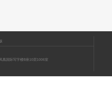
版
海大道凤凰国际写字楼B座10层1006室