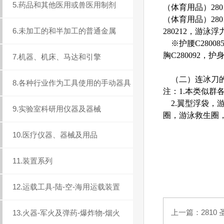
5.药品和其他医用或兽医用制剂
（体育用品）280
（体育用品）280
6.未加工的和半加工的普通金属
280212，游泳浮力
※护腰C280085
胸C280092，护身
7.机器、机床、马达和引擎
（二）连冰刀的溜冰鞋
8.各种行业作为工具使用的手动器具
注：1.本类似群
2.翼型浮袋，游
9.实验室科研用仪器及器械
圈，游泳救生圈
10.医疗仪器、器械及用品
11.装置系列
12.运载工具-陆-空-海用运载装置
上一篇：
281
13.火器-军火及弹药-爆炸物-烟火