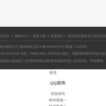
邦简介
|
新闻中心
|
表格下载
|
联系我们
|
类似商品服务区分表2016
有限公司 版权所有 皖ICP备100058XX号 邮编：233000
0552-2055395 传真：0086-0552-2044068 地址：安徽省蚌埠市东
,
就是我们最好的广告(
蚌埠商标注册
蚌埠商标代理
) 技术支持：
华迅网络
收缩
QQ咨询
在线咨询
蚌埠客服一