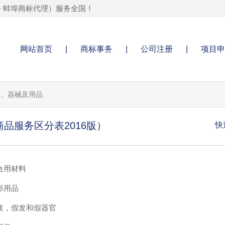
-
蚌埠商标代理
）服务全国！
网站首页
|
商标事务
|
公司注册
|
项目申
仪器、器械及用品
品服务区分表2016版）
快
缝合用材料
矫形用品
 假肢，假发和假器官