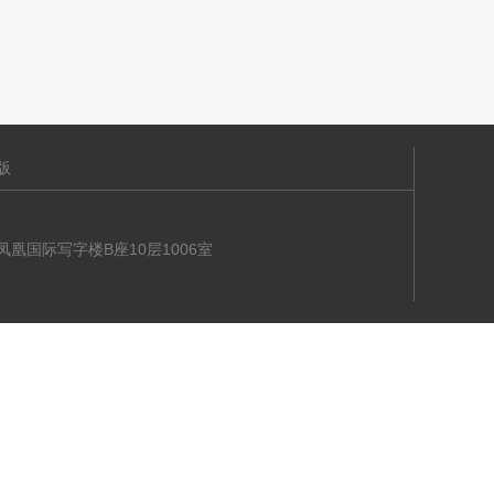
版
海大道凤凰国际写字楼B座10层1006室