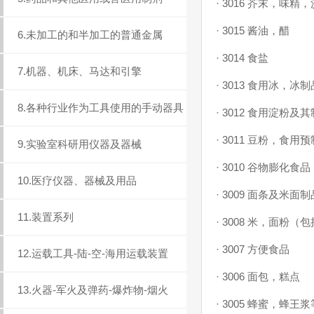
·
3016 芥末，味精
·
3015 酱油，醋
6.未加工的和半加工的普通金属
·
3014 食盐
7.机器、机床、马达和引擎
·
3013 食用冰，冰制
8.各种行业作为工具使用的手动器具
·
3012 食用淀粉及
·
3011 豆粉，食用
9.实验室科研用仪器及器械
·
3010 谷物膨化食品
10.医疗仪器、器械及用品
·
3009 面条及米面制
11.装置系列
·
3008 米，面粉（
·
3007 方便食品
12.运载工具-陆-空-海用运载装置
·
3006 面包，糕点
13.火器-军火及弹药-爆炸物-烟火
·
3005 蜂蜜，蜂王