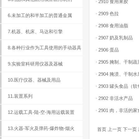
·
2910 食用果胶
·
2909 色拉
6.未加工的和半加工的普通金属
·
2908 食用油脂
7.机器、机床、马达和引擎
·
2907 奶及乳制品
8.各种行业作为工具使用的手动器具
·
2906 蛋品
·
2905 腌制、干制蔬
9.实验室科研用仪器及器械
·
2904 腌渍、干制
10.医疗仪器、器械及用品
·
2903 罐头食品
11.装置系列
·
2902 非活水产品
·
2901 肉，非活的
12.运载工具-陆-空-海用运载装置
13.火器-军火及弹药-爆炸物-烟火
首页 上一页 下一页 尾